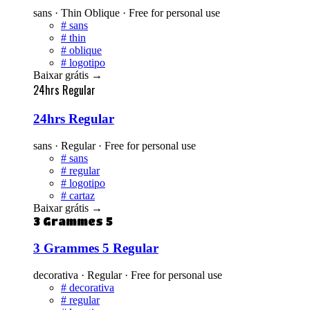
sans · Thin Oblique · Free for personal use
#
sans
#
thin
#
oblique
#
logotipo
Baixar grátis
→
24hrs Regular
24hrs Regular
sans · Regular · Free for personal use
#
sans
#
regular
#
logotipo
#
cartaz
Baixar grátis
→
3 Grammes 5
3 Grammes 5 Regular
decorativa · Regular · Free for personal use
#
decorativa
#
regular