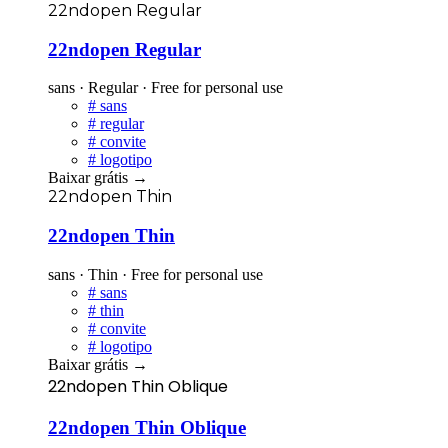
22ndopen Regular
22ndopen Regular
sans · Regular · Free for personal use
#
sans
#
regular
#
convite
#
logotipo
Baixar grátis
→
22ndopen Thin
22ndopen Thin
sans · Thin · Free for personal use
#
sans
#
thin
#
convite
#
logotipo
Baixar grátis
→
22ndopen Thin Oblique
22ndopen Thin Oblique