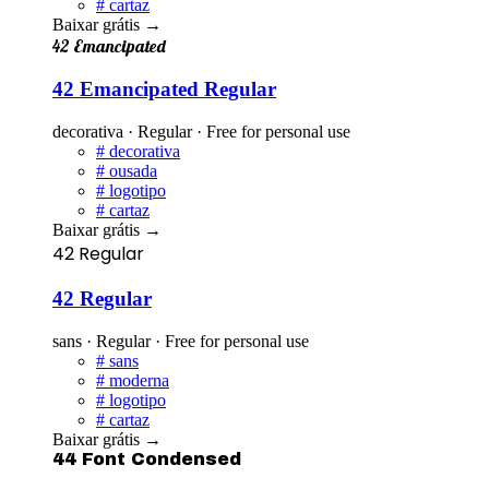
#
cartaz
Baixar grátis
→
42 Emancipated
42 Emancipated Regular
decorativa · Regular · Free for personal use
#
decorativa
#
ousada
#
logotipo
#
cartaz
Baixar grátis
→
42 Regular
42 Regular
sans · Regular · Free for personal use
#
sans
#
moderna
#
logotipo
#
cartaz
Baixar grátis
→
44 Font Condensed