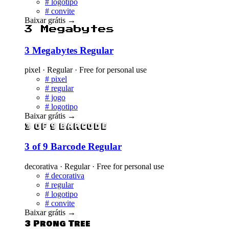
#
logotipo
#
convite
Baixar grátis
→
3 Megabytes
3 Megabytes Regular
pixel · Regular · Free for personal use
#
pixel
#
regular
#
jogo
#
logotipo
Baixar grátis
→
3 of 9 Barcode
3 of 9 Barcode Regular
decorativa · Regular · Free for personal use
#
decorativa
#
regular
#
logotipo
#
convite
Baixar grátis
→
3 Prong Tree