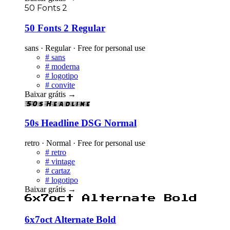
50 Fonts 2
50 Fonts 2 Regular
sans · Regular · Free for personal use
#
sans
#
moderna
#
logotipo
#
convite
Baixar grátis
→
50s Headline
50s Headline DSG Normal
retro · Normal · Free for personal use
#
retro
#
vintage
#
cartaz
#
logotipo
Baixar grátis
→
6x7oct Alternate Bold
6x7oct Alternate Bold