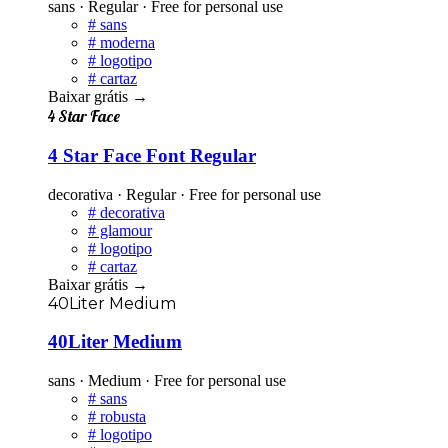
sans · Regular · Free for personal use
#
sans
#
moderna
#
logotipo
#
cartaz
Baixar grátis
→
4 Star Face
4 Star Face Font Regular
decorativa · Regular · Free for personal use
#
decorativa
#
glamour
#
logotipo
#
cartaz
Baixar grátis
→
40Liter Medium
40Liter Medium
sans · Medium · Free for personal use
#
sans
#
robusta
#
logotipo