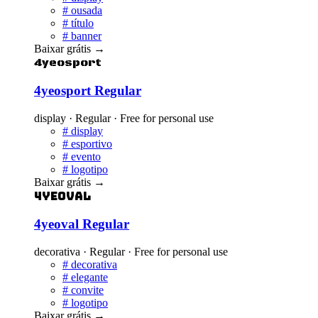
#
ousada
#
título
#
banner
Baixar grátis
→
4yeosport
4yeosport Regular
display · Regular · Free for personal use
#
display
#
esportivo
#
evento
#
logotipo
Baixar grátis
→
4yeoval
4yeoval Regular
decorativa · Regular · Free for personal use
#
decorativa
#
elegante
#
convite
#
logotipo
Baixar grátis
→