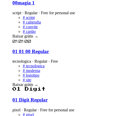
00magia 1
script · Regular · Free for personal use
#
script
#
caligrafia
#
convite
#
cartão
Baixar grátis
→
01 01 00
01 01 00 Regular
tecnologica · Regular · Free
#
tecnologica
#
moderna
#
logotipo
#
site
Baixar grátis
→
01 Digit
01 Digit Regular
pixel · Regular · Free for personal use
#
pixel