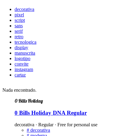
decorativa
pixel
script
sans
serif
retro
tecnologica
display
manuscrita
logotipo
convite
instagram
cartaz
Nada encontrado.
0 Bills Holiday
0 Bills Holiday DNA Regular
decorativa · Regular · Free for personal use
#
decorativa
#
moderna