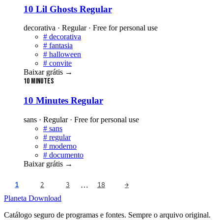
10 Lil Ghosts Regular
decorativa · Regular · Free for personal use
#
decorativa
#
fantasia
#
halloween
#
convite
Baixar grátis
→
10 Minutes
10 Minutes Regular
sans · Regular · Free for personal use
#
sans
#
regular
#
moderno
#
documento
Baixar grátis
→
…
1
2
3
18
→
Planeta
Download
Catálogo seguro de programas e fontes. Sempre o arquivo original.