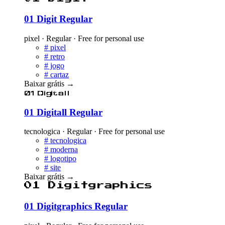
01 Digit Regular
pixel · Regular · Free for personal use
#
pixel
#
retro
#
jogo
#
cartaz
Baixar grátis
→
01 Digitall
01 Digitall Regular
tecnologica · Regular · Free for personal use
#
tecnologica
#
moderna
#
logotipo
#
site
Baixar grátis
→
01 Digitgraphics
01 Digitgraphics Regular