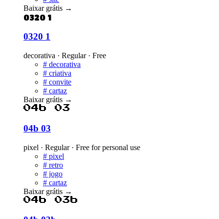
Baixar grátis
→
0320 1
0320 1
decorativa · Regular · Free
#
decorativa
#
criativa
#
convite
#
cartaz
Baixar grátis
→
04b 03
04b 03
pixel · Regular · Free for personal use
#
pixel
#
retro
#
jogo
#
cartaz
Baixar grátis
→
04b 03b