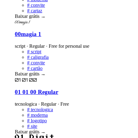
#
convite
#
cartaz
Baixar grátis
→
00magia 1
00magia 1
script · Regular · Free for personal use
#
script
#
caligrafia
#
convite
#
cartão
Baixar grátis
→
01 01 00
01 01 00 Regular
tecnologica · Regular · Free
#
tecnologica
#
moderna
#
logotipo
#
site
Baixar grátis
→
01 Digit