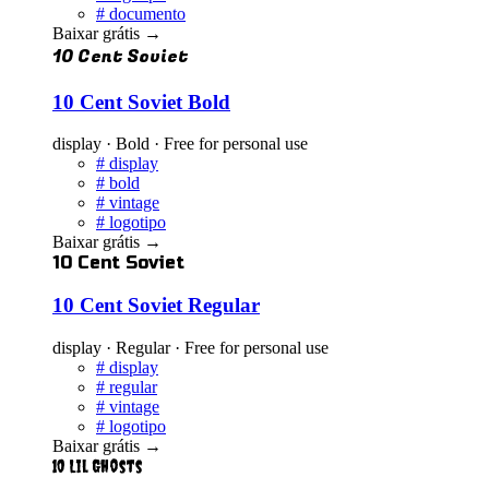
#
documento
Baixar grátis
→
10 Cent Soviet
10 Cent Soviet Bold
display · Bold · Free for personal use
#
display
#
bold
#
vintage
#
logotipo
Baixar grátis
→
10 Cent Soviet
10 Cent Soviet Regular
display · Regular · Free for personal use
#
display
#
regular
#
vintage
#
logotipo
Baixar grátis
→
10 Lil Ghosts