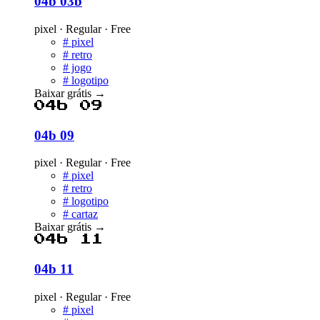
04b 03b
pixel · Regular · Free
#
pixel
#
retro
#
jogo
#
logotipo
Baixar grátis
→
04b 09
04b 09
pixel · Regular · Free
#
pixel
#
retro
#
logotipo
#
cartaz
Baixar grátis
→
04b 11
04b 11
pixel · Regular · Free
#
pixel