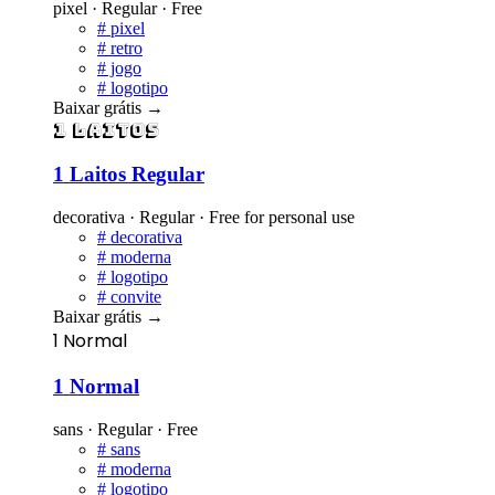
pixel · Regular · Free
#
pixel
#
retro
#
jogo
#
logotipo
Baixar grátis
→
1 Laitos
1 Laitos Regular
decorativa · Regular · Free for personal use
#
decorativa
#
moderna
#
logotipo
#
convite
Baixar grátis
→
1 Normal
1 Normal
sans · Regular · Free
#
sans
#
moderna
#
logotipo