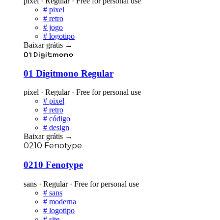
pixel · Regular · Free for personal use
#
pixel
#
retro
#
jogo
#
logotipo
Baixar grátis
→
01 Digitmono
01 Digitmono Regular
pixel · Regular · Free for personal use
#
pixel
#
retro
#
código
#
design
Baixar grátis
→
0210 Fenotype
0210 Fenotype
sans · Regular · Free for personal use
#
sans
#
moderna
#
logotipo
#
site