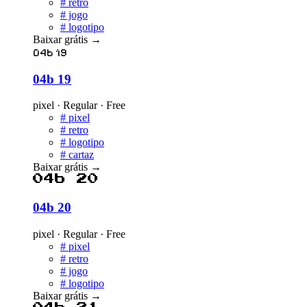
#
retro
#
jogo
#
logotipo
Baixar grátis
→
04b 19
04b 19
pixel · Regular · Free
#
pixel
#
retro
#
logotipo
#
cartaz
Baixar grátis
→
04b 20
04b 20
pixel · Regular · Free
#
pixel
#
retro
#
jogo
#
logotipo
Baixar grátis
→