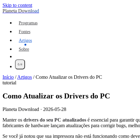
Skip to content
Planeta Download
Programas
Fontes
Artigos
Sobre
Início
/
Artigos
/
Como Atualizar os Drivers do PC
tutorial
Como Atualizar os Drivers do PC
Planeta Download · 2026-05-28
Manter os
drivers do seu PC atualizados
é essencial para garantir
fabricantes de hardware lançam atualizações para corrigir bugs, melh
Se você já notou que sua impressora não está funcionando como deveri