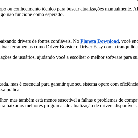
mpo ou conhecimento técnico para buscar atualizações manualmente. Além
 algo não funcione como esperado.
aixando drivers de fontes confiáveis. No
Planeta Download
, você en
aixar ferramentas como Driver Booster e Driver Easy com a tranquilidad
ações de usuários, ajudando você a escolher o melhor software para sua
cada, mas é essencial para garantir que seu sistema opere com eficiênc
sa prática.
or, mas também está menos suscetível a falhas e problemas de compatib
ra baixar os melhores programas de atualização de drivers disponíveis.