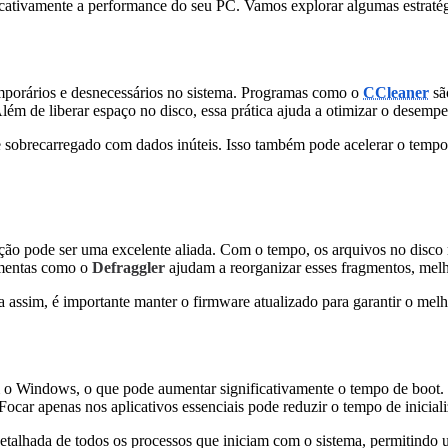
nificativamente a performance do seu PC. Vamos explorar algumas estraté
mporários e desnecessários no sistema. Programas como o
CCleaner
são
ém de liberar espaço no disco, essa prática ajuda a otimizar o desemp
 sobrecarregado com dados inúteis. Isso também pode acelerar o tempo d
ão pode ser uma excelente aliada. Com o tempo, os arquivos no disco r
ramentas como o
Defraggler
ajudam a reorganizar esses fragmentos, melh
a assim, é importante manter o firmware atualizado para garantir o me
 o Windows, o que pode aumentar significativamente o tempo de boot. 
ocar apenas nos aplicativos essenciais pode reduzir o tempo de iniciali
talhada de todos os processos que iniciam com o sistema, permitindo u