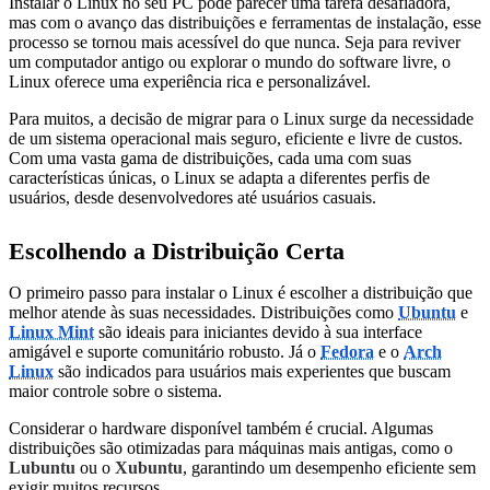
Instalar o Linux no seu PC pode parecer uma tarefa desafiadora,
mas com o avanço das distribuições e ferramentas de instalação, esse
processo se tornou mais acessível do que nunca. Seja para reviver
um computador antigo ou explorar o mundo do software livre, o
Linux oferece uma experiência rica e personalizável.
Para muitos, a decisão de migrar para o Linux surge da necessidade
de um sistema operacional mais seguro, eficiente e livre de custos.
Com uma vasta gama de distribuições, cada uma com suas
características únicas, o Linux se adapta a diferentes perfis de
usuários, desde desenvolvedores até usuários casuais.
Escolhendo a Distribuição Certa
O primeiro passo para instalar o Linux é escolher a distribuição que
melhor atende às suas necessidades. Distribuições como
Ubuntu
e
Linux Mint
são ideais para iniciantes devido à sua interface
amigável e suporte comunitário robusto. Já o
Fedora
e o
Arch
Linux
são indicados para usuários mais experientes que buscam
maior controle sobre o sistema.
Considerar o hardware disponível também é crucial. Algumas
distribuições são otimizadas para máquinas mais antigas, como o
Lubuntu
ou o
Xubuntu
, garantindo um desempenho eficiente sem
exigir muitos recursos.