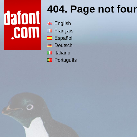
404. Page not fou
English
Français
Español
Deutsch
Italiano
Português