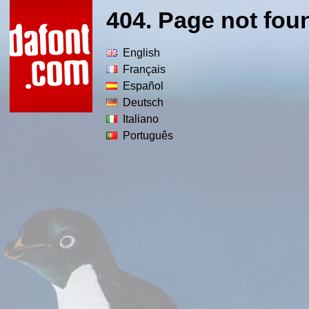
404. Page not fou
English
Français
Español
Deutsch
Italiano
Português