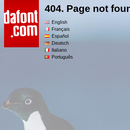
404. Page not fou
English
Français
Español
Deutsch
Italiano
Português