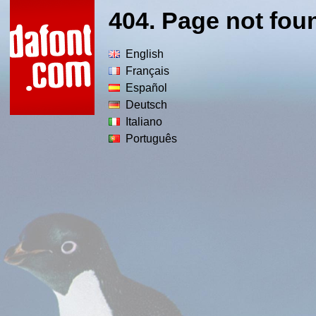
404. Page not fou
English
Français
Español
Deutsch
Italiano
Português