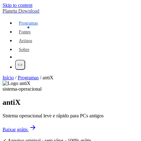
Skip to content
Planeta Download
Programas
Fontes
Artigos
Sobre
Início
/
Programas
/
antiX
sistema-operacional
antiX
Sistema operacional leve e rápido para PCs antigos
Baixar grátis
✓ Arquivo original · sem vírus · 100% grátis