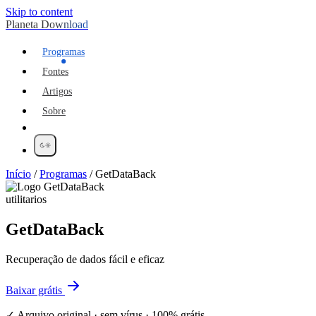
Skip to content
Planeta Download
Programas
Fontes
Artigos
Sobre
Início
/
Programas
/
GetDataBack
utilitarios
GetDataBack
Recuperação de dados fácil e eficaz
Baixar grátis
✓ Arquivo original · sem vírus · 100% grátis