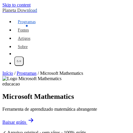
Skip to content
Planeta Download
Programas
Fontes
Artigos
Sobre
Início
/
Programas
/
Microsoft Mathematics
educacao
Microsoft Mathematics
Ferramenta de aprendizado matemática abrangente
Baixar grátis
✓ Arquivo original · sem vírus · 100% grátis