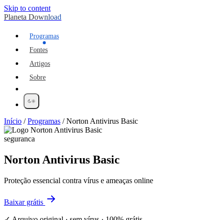
Skip to content
Planeta Download
Programas
Fontes
Artigos
Sobre
Início
/
Programas
/
Norton Antivirus Basic
seguranca
Norton Antivirus Basic
Proteção essencial contra vírus e ameaças online
Baixar grátis
✓ Arquivo original · sem vírus · 100% grátis