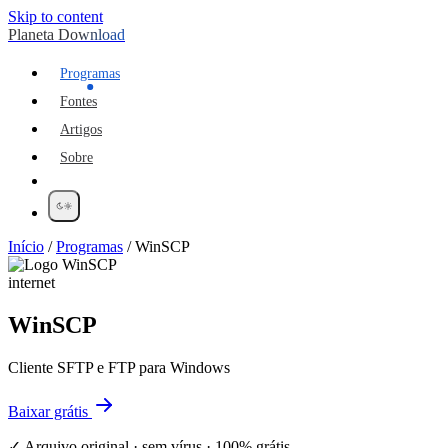
Skip to content
Planeta Download
Programas
Fontes
Artigos
Sobre
Início
/
Programas
/
WinSCP
internet
WinSCP
Cliente SFTP e FTP para Windows
Baixar grátis
✓ Arquivo original · sem vírus · 100% grátis