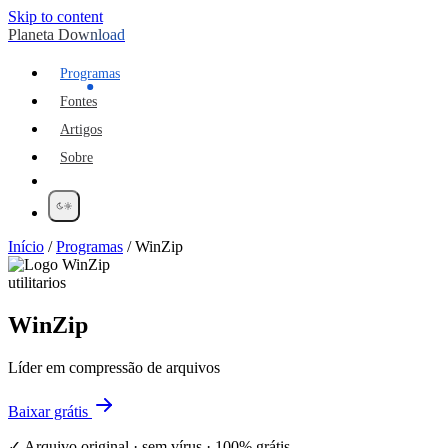
Skip to content
Planeta Download
Programas
Fontes
Artigos
Sobre
Início
/
Programas
/
WinZip
utilitarios
WinZip
Líder em compressão de arquivos
Baixar grátis
✓ Arquivo original · sem vírus · 100% grátis