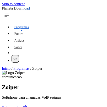
Skip to content
Planeta Download
Programas
Fontes
Artigos
Sobre
Início
/
Programas
/
Zoiper
comunicacao
Zoiper
Softphone para chamadas VoIP seguras