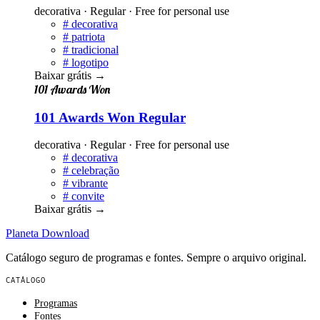
decorativa · Regular · Free for personal use
#
decorativa
#
patriota
#
tradicional
#
logotipo
Baixar grátis
→
101 Awards Won
101 Awards Won Regular
decorativa · Regular · Free for personal use
#
decorativa
#
celebração
#
vibrante
#
convite
Baixar grátis
→
Planeta
Download
Catálogo seguro de programas e fontes. Sempre o arquivo original.
CATÁLOGO
Programas
Fontes