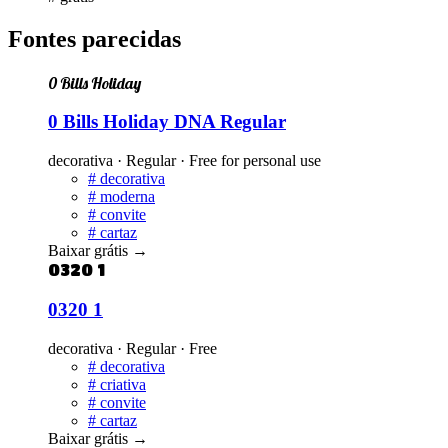
Fontes parecidas
0 Bills Holiday
0 Bills Holiday DNA Regular
decorativa · Regular · Free for personal use
#
decorativa
#
moderna
#
convite
#
cartaz
Baixar grátis
→
0320 1
0320 1
decorativa · Regular · Free
#
decorativa
#
criativa
#
convite
#
cartaz
Baixar grátis
→