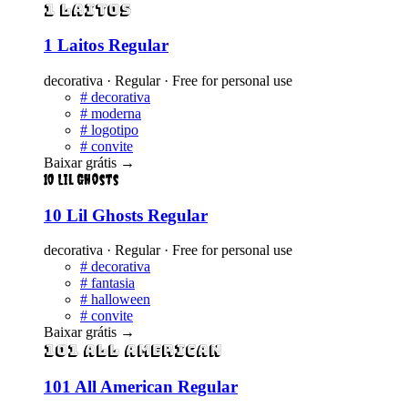
1 Laitos
1 Laitos Regular
decorativa · Regular · Free for personal use
#
decorativa
#
moderna
#
logotipo
#
convite
Baixar grátis
→
10 Lil Ghosts
10 Lil Ghosts Regular
decorativa · Regular · Free for personal use
#
decorativa
#
fantasia
#
halloween
#
convite
Baixar grátis
→
101 All American
101 All American Regular