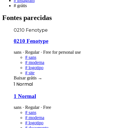
#
instagram
#
grátis
Fontes parecidas
0210 Fenotype
0210 Fenotype
sans · Regular · Free for personal use
#
sans
#
moderna
#
logotipo
#
site
Baixar grátis
→
1 Normal
1 Normal
sans · Regular · Free
#
sans
#
moderna
#
logotipo
#
documento