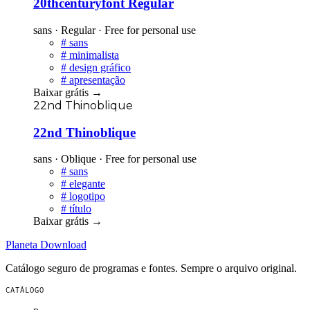
20thcenturyfont Regular
sans · Regular · Free for personal use
#
sans
#
minimalista
#
design gráfico
#
apresentação
Baixar grátis
→
22nd Thinoblique
22nd Thinoblique
sans · Oblique · Free for personal use
#
sans
#
elegante
#
logotipo
#
título
Baixar grátis
→
Planeta
Download
Catálogo seguro de programas e fontes. Sempre o arquivo original.
CATÁLOGO