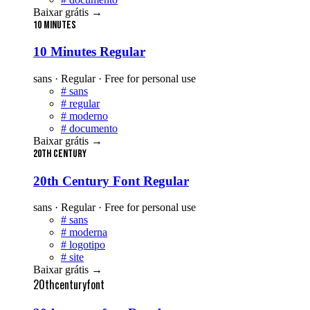
Baixar grátis
→
10 Minutes
10 Minutes Regular
sans · Regular · Free for personal use
#
sans
#
regular
#
moderno
#
documento
Baixar grátis
→
20th Century
20th Century Font Regular
sans · Regular · Free for personal use
#
sans
#
moderna
#
logotipo
#
site
Baixar grátis
→
20thcenturyfont