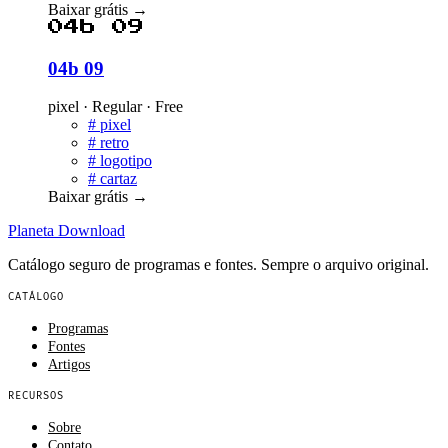
Baixar grátis
→
04b 09
04b 09
pixel · Regular · Free
#
pixel
#
retro
#
logotipo
#
cartaz
Baixar grátis
→
Planeta
Download
Catálogo seguro de programas e fontes. Sempre o arquivo original.
CATÁLOGO
Programas
Fontes
Artigos
RECURSOS
Sobre
Contato