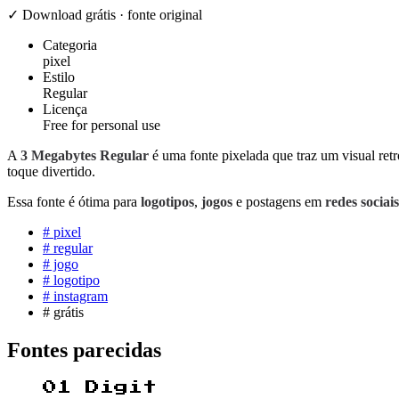
✓ Download grátis · fonte original
Categoria
pixel
Estilo
Regular
Licença
Free for personal use
A
3 Megabytes Regular
é uma fonte pixelada que traz um visual retr
toque divertido.
Essa fonte é ótima para
logotipos
,
jogos
e postagens em
redes sociais
#
pixel
#
regular
#
jogo
#
logotipo
#
instagram
#
grátis
Fontes parecidas
01 Digit