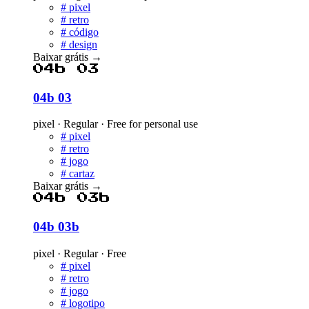
#
pixel
#
retro
#
código
#
design
Baixar grátis
→
04b 03
04b 03
pixel · Regular · Free for personal use
#
pixel
#
retro
#
jogo
#
cartaz
Baixar grátis
→
04b 03b
04b 03b
pixel · Regular · Free
#
pixel
#
retro
#
jogo
#
logotipo