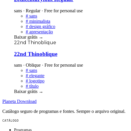
sans · Regular · Free for personal use
#
sans
#
minimalista
#
design gráfico
#
apresentação
Baixar grátis
→
22nd Thinoblique
22nd Thinoblique
sans · Oblique · Free for personal use
#
sans
#
elegante
#
logotipo
#
título
Baixar grátis
→
Planeta
Download
Catálogo seguro de programas e fontes. Sempre o arquivo original.
CATÁLOGO
Programas