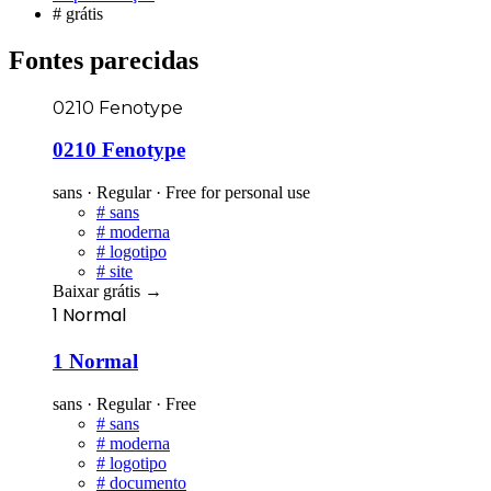
#
grátis
Fontes parecidas
0210 Fenotype
0210 Fenotype
sans · Regular · Free for personal use
#
sans
#
moderna
#
logotipo
#
site
Baixar grátis
→
1 Normal
1 Normal
sans · Regular · Free
#
sans
#
moderna
#
logotipo
#
documento