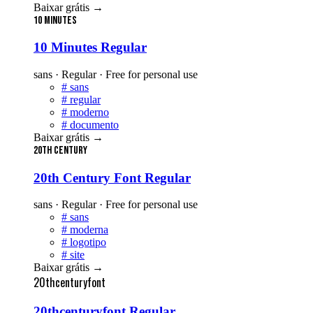
Baixar grátis
→
10 Minutes
10 Minutes Regular
sans · Regular · Free for personal use
#
sans
#
regular
#
moderno
#
documento
Baixar grátis
→
20th Century
20th Century Font Regular
sans · Regular · Free for personal use
#
sans
#
moderna
#
logotipo
#
site
Baixar grátis
→
20thcenturyfont
20thcenturyfont Regular