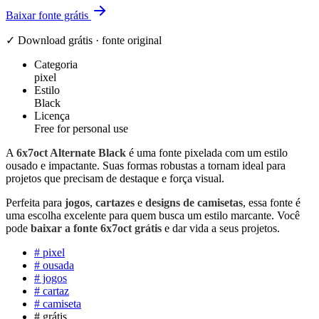
Baixar fonte grátis
✓ Download grátis · fonte original
Categoria
pixel
Estilo
Black
Licença
Free for personal use
A
6x7oct Alternate Black
é uma fonte pixelada com um estilo
ousado e impactante. Suas formas robustas a tornam ideal para
projetos que precisam de destaque e força visual.
Perfeita para
jogos
,
cartazes
e
designs de camisetas
, essa fonte é
uma escolha excelente para quem busca um estilo marcante. Você
pode
baixar a fonte 6x7oct grátis
e dar vida a seus projetos.
#
pixel
#
ousada
#
jogos
#
cartaz
#
camiseta
#
grátis