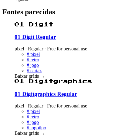
Fontes parecidas
01 Digit
01 Digit Regular
pixel · Regular · Free for personal use
#
pixel
#
retro
#
jogo
#
cartaz
Baixar grátis
→
01 Digitgraphics
01 Digitgraphics Regular
pixel · Regular · Free for personal use
#
pixel
#
retro
#
jogo
#
logotipo
Baixar grátis
→