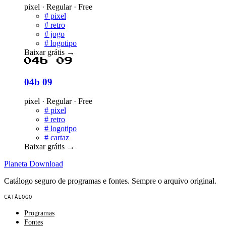
pixel · Regular · Free
#
pixel
#
retro
#
jogo
#
logotipo
Baixar grátis
→
04b 09
04b 09
pixel · Regular · Free
#
pixel
#
retro
#
logotipo
#
cartaz
Baixar grátis
→
Planeta
Download
Catálogo seguro de programas e fontes. Sempre o arquivo original.
CATÁLOGO
Programas
Fontes