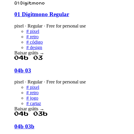
01 Digitmono
01 Digitmono Regular
pixel · Regular · Free for personal use
#
pixel
#
retro
#
código
#
design
Baixar grátis
→
04b 03
04b 03
pixel · Regular · Free for personal use
#
pixel
#
retro
#
jogo
#
cartaz
Baixar grátis
→
04b 03b
04b 03b