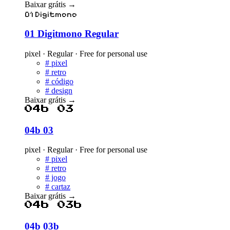
Baixar grátis
→
01 Digitmono
01 Digitmono Regular
pixel · Regular · Free for personal use
#
pixel
#
retro
#
código
#
design
Baixar grátis
→
04b 03
04b 03
pixel · Regular · Free for personal use
#
pixel
#
retro
#
jogo
#
cartaz
Baixar grátis
→
04b 03b
04b 03b