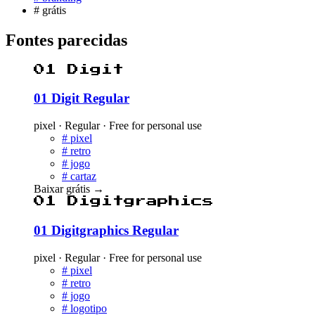
#
grátis
Fontes parecidas
01 Digit
01 Digit Regular
pixel · Regular · Free for personal use
#
pixel
#
retro
#
jogo
#
cartaz
Baixar grátis
→
01 Digitgraphics
01 Digitgraphics Regular
pixel · Regular · Free for personal use
#
pixel
#
retro
#
jogo
#
logotipo