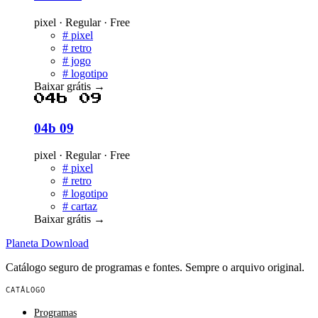
pixel · Regular · Free
#
pixel
#
retro
#
jogo
#
logotipo
Baixar grátis
→
04b 09
04b 09
pixel · Regular · Free
#
pixel
#
retro
#
logotipo
#
cartaz
Baixar grátis
→
Planeta
Download
Catálogo seguro de programas e fontes. Sempre o arquivo original.
CATÁLOGO
Programas