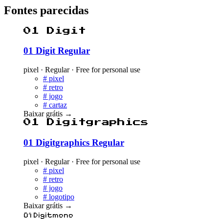
Fontes parecidas
01 Digit
01 Digit Regular
pixel · Regular · Free for personal use
#
pixel
#
retro
#
jogo
#
cartaz
Baixar grátis
→
01 Digitgraphics
01 Digitgraphics Regular
pixel · Regular · Free for personal use
#
pixel
#
retro
#
jogo
#
logotipo
Baixar grátis
→
01 Digitmono