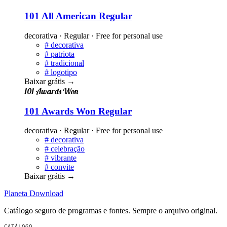
101 All American Regular
decorativa · Regular · Free for personal use
#
decorativa
#
patriota
#
tradicional
#
logotipo
Baixar grátis
→
101 Awards Won
101 Awards Won Regular
decorativa · Regular · Free for personal use
#
decorativa
#
celebração
#
vibrante
#
convite
Baixar grátis
→
Planeta
Download
Catálogo seguro de programas e fontes. Sempre o arquivo original.
CATÁLOGO