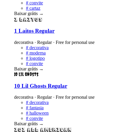
#
convite
#
cartaz
Baixar grátis
→
1 Laitos
1 Laitos Regular
decorativa · Regular · Free for personal use
#
decorativa
#
moderna
#
logotipo
#
convite
Baixar grátis
→
10 Lil Ghosts
10 Lil Ghosts Regular
decorativa · Regular · Free for personal use
#
decorativa
#
fantasia
#
halloween
#
convite
Baixar grátis
→
101 All American