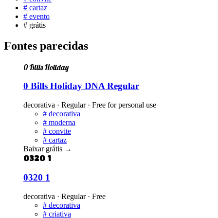
#
cartaz
#
evento
#
grátis
Fontes parecidas
0 Bills Holiday
0 Bills Holiday DNA Regular
decorativa · Regular · Free for personal use
#
decorativa
#
moderna
#
convite
#
cartaz
Baixar grátis
→
0320 1
0320 1
decorativa · Regular · Free
#
decorativa
#
criativa