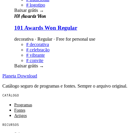
#
logotipo
Baixar grátis
→
101 Awards Won
101 Awards Won Regular
decorativa · Regular · Free for personal use
#
decorativa
#
celebração
#
vibrante
#
convite
Baixar grátis
→
Planeta
Download
Catálogo seguro de programas e fontes. Sempre o arquivo original.
CATÁLOGO
Programas
Fontes
Artigos
RECURSOS