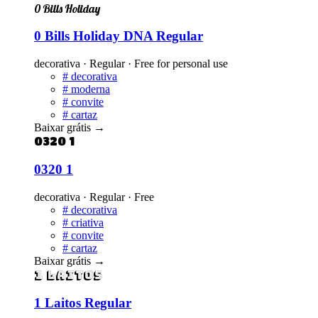
0 Bills Holiday
0 Bills Holiday DNA Regular
decorativa · Regular · Free for personal use
#
decorativa
#
moderna
#
convite
#
cartaz
Baixar grátis
→
0320 1
0320 1
decorativa · Regular · Free
#
decorativa
#
criativa
#
convite
#
cartaz
Baixar grátis
→
1 Laitos
1 Laitos Regular