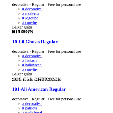
decorativa · Regular · Free for personal use
#
decorativa
#
moderna
#
logotipo
#
convite
Baixar grátis
→
10 Lil Ghosts
10 Lil Ghosts Regular
decorativa · Regular · Free for personal use
#
decorativa
#
fantasia
#
halloween
#
convite
Baixar grátis
→
101 All American
101 All American Regular
decorativa · Regular · Free for personal use
#
decorativa
#
patriota
#
tradicional