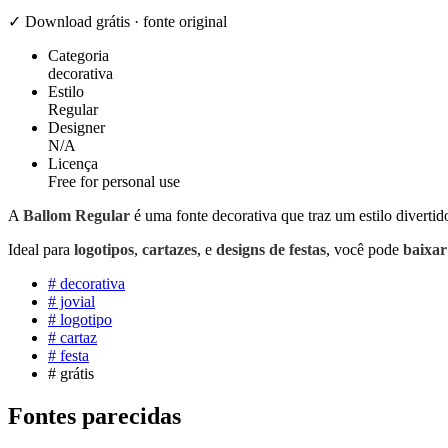
✓ Download grátis · fonte original
Categoria
decorativa
Estilo
Regular
Designer
N/A
Licença
Free for personal use
A
Ballom Regular
é uma fonte decorativa que traz um estilo divertid
Ideal para
logotipos
,
cartazes
, e
designs de festas
, você pode
baixar
#
decorativa
#
jovial
#
logotipo
#
cartaz
#
festa
#
grátis
Fontes parecidas