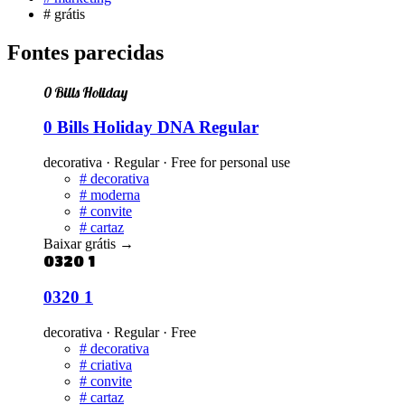
#
grátis
Fontes parecidas
0 Bills Holiday
0 Bills Holiday DNA Regular
decorativa · Regular · Free for personal use
#
decorativa
#
moderna
#
convite
#
cartaz
Baixar grátis
→
0320 1
0320 1
decorativa · Regular · Free
#
decorativa
#
criativa
#
convite
#
cartaz