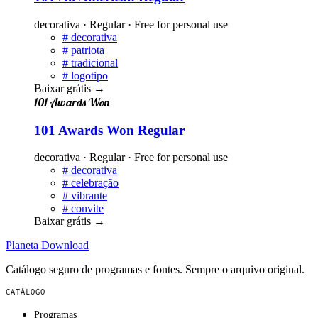
decorativa · Regular · Free for personal use
#
decorativa
#
patriota
#
tradicional
#
logotipo
Baixar grátis
→
101 Awards Won
101 Awards Won Regular
decorativa · Regular · Free for personal use
#
decorativa
#
celebração
#
vibrante
#
convite
Baixar grátis
→
Planeta
Download
Catálogo seguro de programas e fontes. Sempre o arquivo original.
CATÁLOGO
Programas