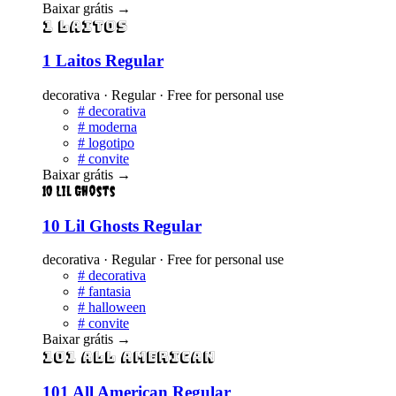
Baixar grátis
→
1 Laitos
1 Laitos Regular
decorativa · Regular · Free for personal use
#
decorativa
#
moderna
#
logotipo
#
convite
Baixar grátis
→
10 Lil Ghosts
10 Lil Ghosts Regular
decorativa · Regular · Free for personal use
#
decorativa
#
fantasia
#
halloween
#
convite
Baixar grátis
→
101 All American
101 All American Regular