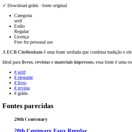
✓ Download grátis · fonte original
Categoria
serif
Estilo
Regular
Licença
Free for personal use
A
ECB Cheltenham
é uma fonte serifada que combina tradição e ele
Ideal para
livros
,
revistas
e
materiais impressos
, essa fonte é uma 
#
serif
#
elegante
#
livro
#
revista
#
grátis
Fontes parecidas
20th Centenary
20th Centenary Faux Regular