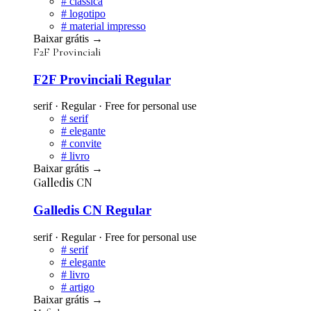
#
clássica
#
logotipo
#
material impresso
Baixar grátis
→
F2F Provinciali
F2F Provinciali Regular
serif · Regular · Free for personal use
#
serif
#
elegante
#
convite
#
livro
Baixar grátis
→
Galledis CN
Galledis CN Regular
serif · Regular · Free for personal use
#
serif
#
elegante
#
livro
#
artigo
Baixar grátis
→