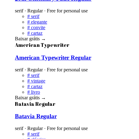
serif · Regular · Free for personal use
#
serif
#
elegante
#
convite
#
cartaz
Baixar grátis
→
American Typewriter
American Typewriter Regular
serif · Regular · Free for personal use
#
serif
#
vintage
#
cartaz
#
livro
Baixar grátis
→
Batavia Regular
Batavia Regular
serif · Regular · Free for personal use
#
serif