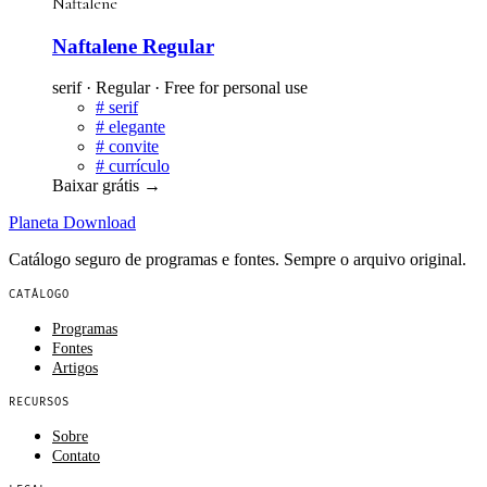
Naftalene
Naftalene Regular
serif · Regular · Free for personal use
#
serif
#
elegante
#
convite
#
currículo
Baixar grátis
→
Planeta
Download
Catálogo seguro de programas e fontes. Sempre o arquivo original.
CATÁLOGO
Programas
Fontes
Artigos
RECURSOS
Sobre
Contato