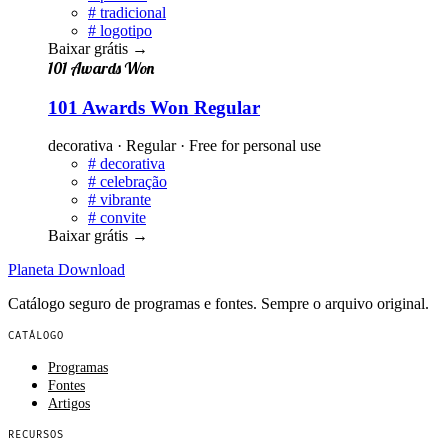
#
tradicional
#
logotipo
Baixar grátis
→
101 Awards Won
101 Awards Won Regular
decorativa · Regular · Free for personal use
#
decorativa
#
celebração
#
vibrante
#
convite
Baixar grátis
→
Planeta
Download
Catálogo seguro de programas e fontes. Sempre o arquivo original.
CATÁLOGO
Programas
Fontes
Artigos
RECURSOS