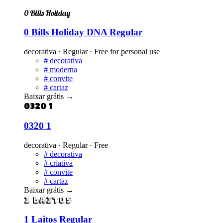
0 Bills Holiday
0 Bills Holiday DNA Regular
decorativa · Regular · Free for personal use
#
decorativa
#
moderna
#
convite
#
cartaz
Baixar grátis
→
0320 1
0320 1
decorativa · Regular · Free
#
decorativa
#
criativa
#
convite
#
cartaz
Baixar grátis
→
1 Laitos
1 Laitos Regular