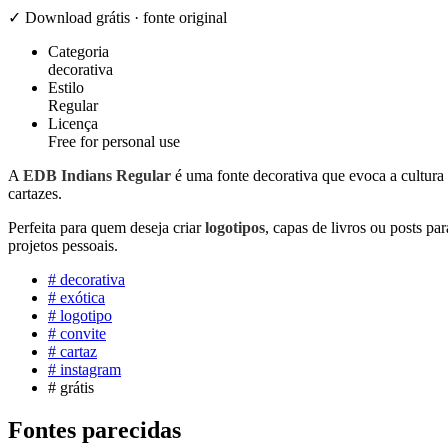
✓ Download grátis · fonte original
Categoria
decorativa
Estilo
Regular
Licença
Free for personal use
A
EDB Indians Regular
é uma fonte decorativa que evoca a cultura 
cartazes.
Perfeita para quem deseja criar
logotipos
, capas de livros ou posts pa
projetos pessoais.
#
decorativa
#
exótica
#
logotipo
#
convite
#
cartaz
#
instagram
#
grátis
Fontes parecidas