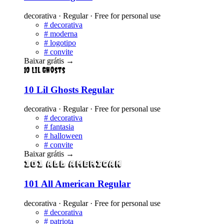
decorativa · Regular · Free for personal use
#
decorativa
#
moderna
#
logotipo
#
convite
Baixar grátis
→
10 Lil Ghosts
10 Lil Ghosts Regular
decorativa · Regular · Free for personal use
#
decorativa
#
fantasia
#
halloween
#
convite
Baixar grátis
→
101 All American
101 All American Regular
decorativa · Regular · Free for personal use
#
decorativa
#
patriota