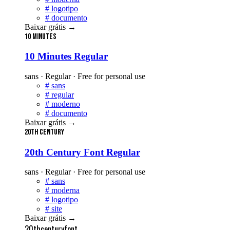
#
logotipo
#
documento
Baixar grátis
→
10 Minutes
10 Minutes Regular
sans · Regular · Free for personal use
#
sans
#
regular
#
moderno
#
documento
Baixar grátis
→
20th Century
20th Century Font Regular
sans · Regular · Free for personal use
#
sans
#
moderna
#
logotipo
#
site
Baixar grátis
→
20thcenturyfont