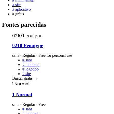
#
minimalista
#
site
#
aplicativo
#
grátis
Fontes parecidas
0210 Fenotype
0210 Fenotype
sans · Regular · Free for personal use
#
sans
#
moderna
#
logotipo
#
site
Baixar grátis
→
1 Normal
1 Normal
sans · Regular · Free
#
sans
#
moderna