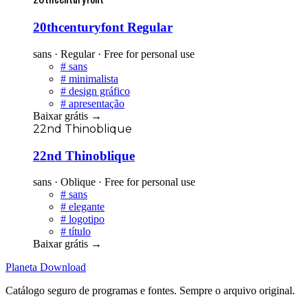
20thcenturyfont Regular
sans · Regular · Free for personal use
#
sans
#
minimalista
#
design gráfico
#
apresentação
Baixar grátis
→
22nd Thinoblique
22nd Thinoblique
sans · Oblique · Free for personal use
#
sans
#
elegante
#
logotipo
#
título
Baixar grátis
→
Planeta
Download
Catálogo seguro de programas e fontes. Sempre o arquivo original.