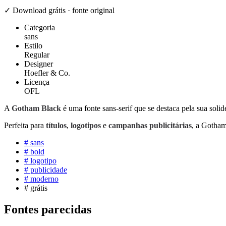
✓ Download grátis · fonte original
Categoria
sans
Estilo
Regular
Designer
Hoefler & Co.
Licença
OFL
A
Gotham Black
é uma fonte sans-serif que se destaca pela sua soli
Perfeita para
títulos
,
logotipos
e
campanhas publicitárias
, a Gotham
#
sans
#
bold
#
logotipo
#
publicidade
#
moderno
#
grátis
Fontes parecidas