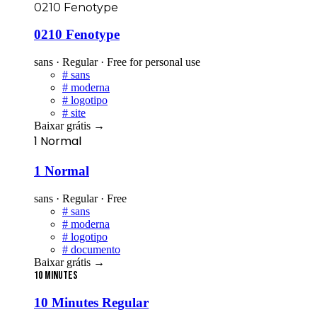
0210 Fenotype
0210 Fenotype
sans · Regular · Free for personal use
#
sans
#
moderna
#
logotipo
#
site
Baixar grátis
→
1 Normal
1 Normal
sans · Regular · Free
#
sans
#
moderna
#
logotipo
#
documento
Baixar grátis
→
10 Minutes
10 Minutes Regular