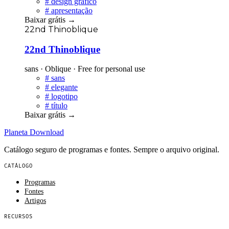
#
design gráfico
#
apresentação
Baixar grátis
→
22nd Thinoblique
22nd Thinoblique
sans · Oblique · Free for personal use
#
sans
#
elegante
#
logotipo
#
título
Baixar grátis
→
Planeta
Download
Catálogo seguro de programas e fontes. Sempre o arquivo original.
CATÁLOGO
Programas
Fontes
Artigos
RECURSOS