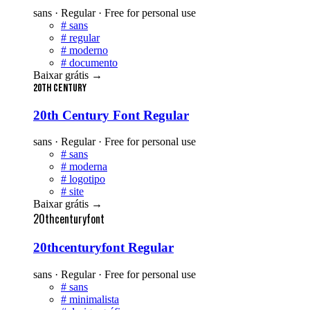
sans · Regular · Free for personal use
#
sans
#
regular
#
moderno
#
documento
Baixar grátis
→
20th Century
20th Century Font Regular
sans · Regular · Free for personal use
#
sans
#
moderna
#
logotipo
#
site
Baixar grátis
→
20thcenturyfont
20thcenturyfont Regular
sans · Regular · Free for personal use
#
sans
#
minimalista