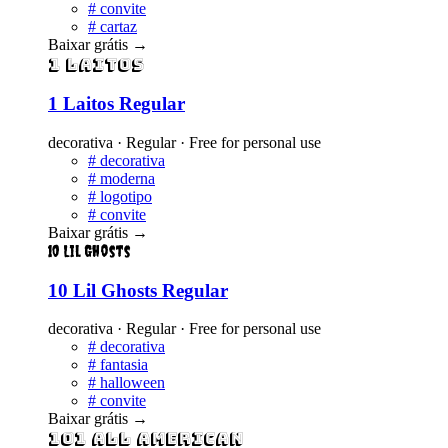
#
convite
#
cartaz
Baixar grátis
→
1 Laitos
1 Laitos Regular
decorativa · Regular · Free for personal use
#
decorativa
#
moderna
#
logotipo
#
convite
Baixar grátis
→
10 Lil Ghosts
10 Lil Ghosts Regular
decorativa · Regular · Free for personal use
#
decorativa
#
fantasia
#
halloween
#
convite
Baixar grátis
→
101 All American