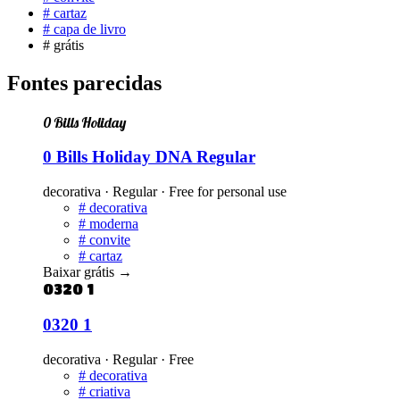
#
cartaz
#
capa de livro
#
grátis
Fontes parecidas
0 Bills Holiday
0 Bills Holiday DNA Regular
decorativa · Regular · Free for personal use
#
decorativa
#
moderna
#
convite
#
cartaz
Baixar grátis
→
0320 1
0320 1
decorativa · Regular · Free
#
decorativa
#
criativa