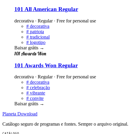
101 All American Regular
decorativa · Regular · Free for personal use
#
decorativa
#
patriota
#
tradicional
#
logotipo
Baixar grátis
→
101 Awards Won
101 Awards Won Regular
decorativa · Regular · Free for personal use
#
decorativa
#
celebração
#
vibrante
#
convite
Baixar grátis
→
Planeta
Download
Catálogo seguro de programas e fontes. Sempre o arquivo original.
CATÁLOGO