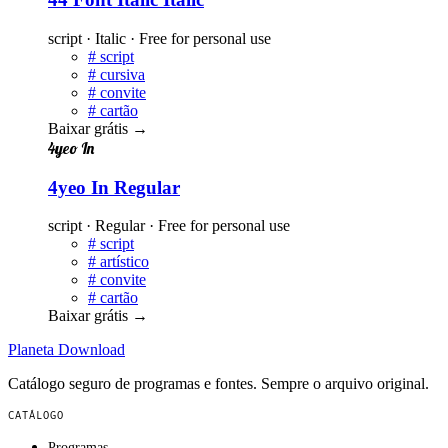
script · Italic · Free for personal use
#
script
#
cursiva
#
convite
#
cartão
Baixar grátis
→
4yeo In
4yeo In Regular
script · Regular · Free for personal use
#
script
#
artístico
#
convite
#
cartão
Baixar grátis
→
Planeta
Download
Catálogo seguro de programas e fontes. Sempre o arquivo original.
CATÁLOGO
Programas