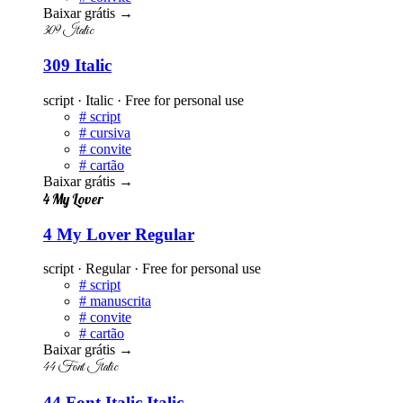
Baixar grátis
→
309 Italic
309 Italic
script · Italic · Free for personal use
#
script
#
cursiva
#
convite
#
cartão
Baixar grátis
→
4 My Lover
4 My Lover Regular
script · Regular · Free for personal use
#
script
#
manuscrita
#
convite
#
cartão
Baixar grátis
→
44 Font Italic
44 Font Italic Italic