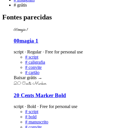
#
grátis
Fontes parecidas
00magia 1
00magia 1
script · Regular · Free for personal use
#
script
#
caligrafia
#
convite
#
cartão
Baixar grátis
→
20 Cents Marker
20 Cents Marker Bold
script · Bold · Free for personal use
#
script
#
bold
#
manuscrito
#
convite