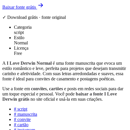
Baixar fonte grátis
✓ Download grátis · fonte original
Categoria
script
Estilo
Normal
Licença
Free
A
I Love Derwin Normal
é uma fonte manuscrita que evoca um
estilo romântico e leve, perfeita para projetos que desejam transmitir
carinho e afetividade. Com suas letras arredondadas e suaves, essa
fonte é ideal para convites de casamento e postagens poéticas.
Use a fonte em
convites
,
cartões
e posts em redes sociais para dar
um toque especial e pessoal. Você pode
baixar a fonte I Love
Derwin grátis
no site oficial e usá-la em suas criações.
#
script
#
manuscrita
#
convite
#
cartão
#
instagram