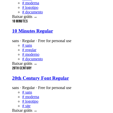
#
moderna
#
logotipo
#
documento
Baixar grátis
→
10 Minutes
10 Minutes Regular
sans · Regular · Free for personal use
#
sans
#
regular
#
moderno
#
documento
Baixar grátis
→
20th Century
20th Century Font Regular
sans · Regular · Free for personal use
#
sans
#
moderna
#
logotipo
#
site
Baixar grátis
→