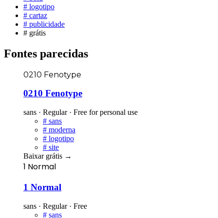
#
logotipo
#
cartaz
#
publicidade
#
grátis
Fontes parecidas
0210 Fenotype
0210 Fenotype
sans · Regular · Free for personal use
#
sans
#
moderna
#
logotipo
#
site
Baixar grátis
→
1 Normal
1 Normal
sans · Regular · Free
#
sans