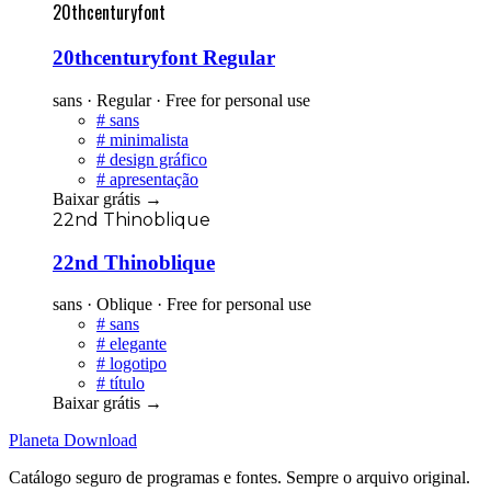
20thcenturyfont
20thcenturyfont Regular
sans · Regular · Free for personal use
#
sans
#
minimalista
#
design gráfico
#
apresentação
Baixar grátis
→
22nd Thinoblique
22nd Thinoblique
sans · Oblique · Free for personal use
#
sans
#
elegante
#
logotipo
#
título
Baixar grátis
→
Planeta
Download
Catálogo seguro de programas e fontes. Sempre o arquivo original.