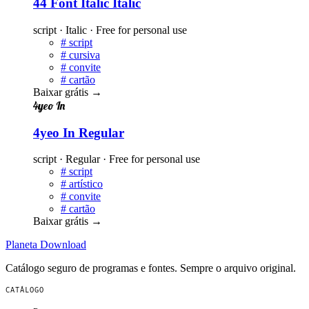
44 Font Italic Italic
script · Italic · Free for personal use
#
script
#
cursiva
#
convite
#
cartão
Baixar grátis
→
4yeo In
4yeo In Regular
script · Regular · Free for personal use
#
script
#
artístico
#
convite
#
cartão
Baixar grátis
→
Planeta
Download
Catálogo seguro de programas e fontes. Sempre o arquivo original.
CATÁLOGO