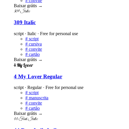
#
convite
Baixar grátis
→
309 Italic
309 Italic
script · Italic · Free for personal use
#
script
#
cursiva
#
convite
#
cartão
Baixar grátis
→
4 My Lover
4 My Lover Regular
script · Regular · Free for personal use
#
script
#
manuscrita
#
convite
#
cartão
Baixar grátis
→
44 Font Italic