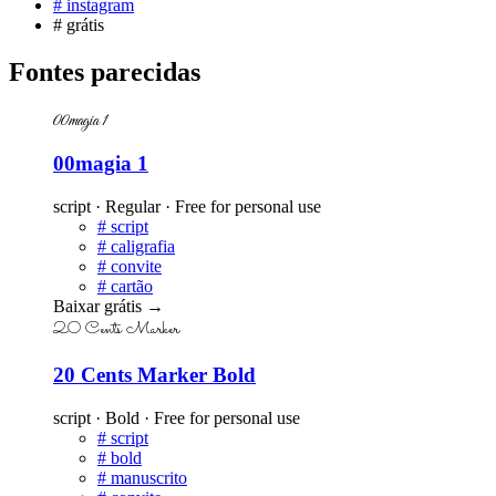
#
instagram
#
grátis
Fontes parecidas
00magia 1
00magia 1
script · Regular · Free for personal use
#
script
#
caligrafia
#
convite
#
cartão
Baixar grátis
→
20 Cents Marker
20 Cents Marker Bold
script · Bold · Free for personal use
#
script
#
bold
#
manuscrito