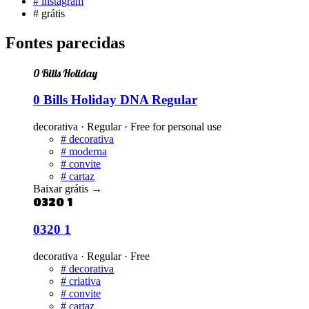
#
instagram
#
grátis
Fontes parecidas
0 Bills Holiday
0 Bills Holiday DNA Regular
decorativa · Regular · Free for personal use
#
decorativa
#
moderna
#
convite
#
cartaz
Baixar grátis
→
0320 1
0320 1
decorativa · Regular · Free
#
decorativa
#
criativa
#
convite
#
cartaz