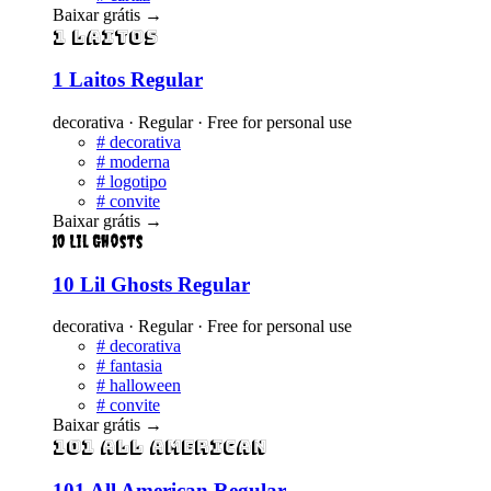
Baixar grátis
→
1 Laitos
1 Laitos Regular
decorativa · Regular · Free for personal use
#
decorativa
#
moderna
#
logotipo
#
convite
Baixar grátis
→
10 Lil Ghosts
10 Lil Ghosts Regular
decorativa · Regular · Free for personal use
#
decorativa
#
fantasia
#
halloween
#
convite
Baixar grátis
→
101 All American
101 All American Regular