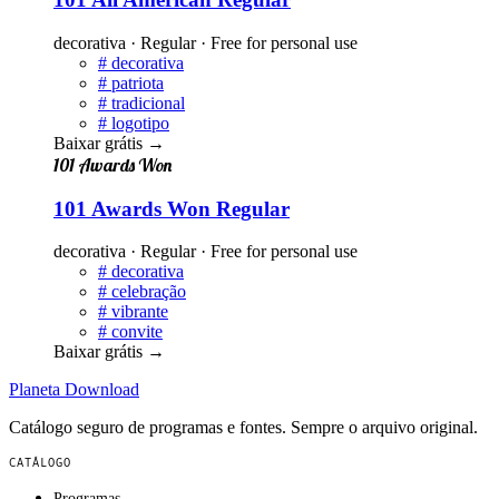
decorativa · Regular · Free for personal use
#
decorativa
#
patriota
#
tradicional
#
logotipo
Baixar grátis
→
101 Awards Won
101 Awards Won Regular
decorativa · Regular · Free for personal use
#
decorativa
#
celebração
#
vibrante
#
convite
Baixar grátis
→
Planeta
Download
Catálogo seguro de programas e fontes. Sempre o arquivo original.
CATÁLOGO
Programas