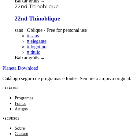
Baixar grátis
→
22nd Thinoblique
22nd Thinoblique
sans · Oblique · Free for personal use
#
sans
#
elegante
#
logotipo
#
título
Baixar grátis
→
Planeta
Download
Catálogo seguro de programas e fontes. Sempre o arquivo original.
CATÁLOGO
Programas
Fontes
Artigos
RECURSOS
Sobre
Contato