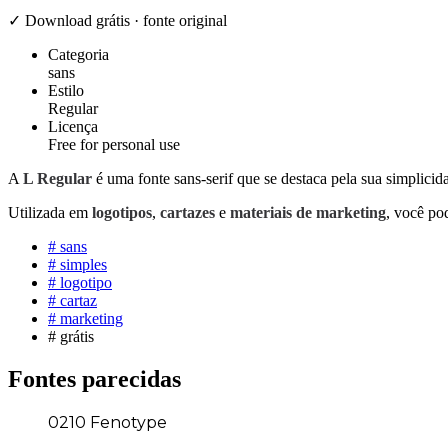
✓ Download grátis · fonte original
Categoria
sans
Estilo
Regular
Licença
Free for personal use
A
L Regular
é uma fonte sans-serif que se destaca pela sua simplicida
Utilizada em
logotipos
,
cartazes
e
materiais de marketing
, você p
#
sans
#
simples
#
logotipo
#
cartaz
#
marketing
#
grátis
Fontes parecidas
0210 Fenotype