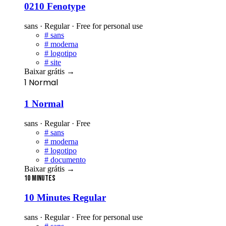
0210 Fenotype
sans · Regular · Free for personal use
#
sans
#
moderna
#
logotipo
#
site
Baixar grátis
→
1 Normal
1 Normal
sans · Regular · Free
#
sans
#
moderna
#
logotipo
#
documento
Baixar grátis
→
10 Minutes
10 Minutes Regular
sans · Regular · Free for personal use