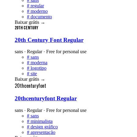
#
sans
#
regular
#
moderno
#
documento
Baixar grátis
→
20th Century
20th Century Font Regular
sans · Regular · Free for personal use
#
sans
#
moderna
#
logotipo
#
site
Baixar grátis
→
20thcenturyfont
20thcenturyfont Regular
sans · Regular · Free for personal use
#
sans
#
minimalista
#
design gráfico
#
apresentação