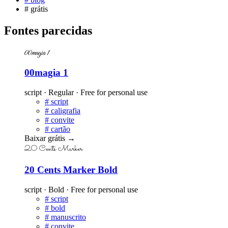
#
grátis
Fontes parecidas
00magia 1
00magia 1
script · Regular · Free for personal use
#
script
#
caligrafia
#
convite
#
cartão
Baixar grátis
→
20 Cents Marker
20 Cents Marker Bold
script · Bold · Free for personal use
#
script
#
bold
#
manuscrito
#
convite