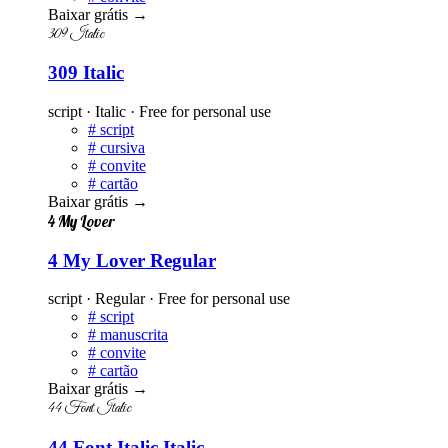
Baixar grátis
→
309 Italic
309 Italic
script · Italic · Free for personal use
#
script
#
cursiva
#
convite
#
cartão
Baixar grátis
→
4 My Lover
4 My Lover Regular
script · Regular · Free for personal use
#
script
#
manuscrita
#
convite
#
cartão
Baixar grátis
→
44 Font Italic
44 Font Italic Italic