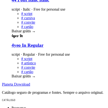
script · Italic · Free for personal use
#
script
#
cursiva
#
convite
#
cartão
Baixar grátis
→
4yeo In
4yeo In Regular
script · Regular · Free for personal use
#
script
#
artístico
#
convite
#
cartão
Baixar grátis
→
Planeta
Download
Catálogo seguro de programas e fontes. Sempre o arquivo original.
CATÁLOGO
Programas