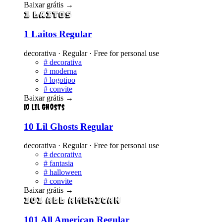
Baixar grátis
→
1 Laitos
1 Laitos Regular
decorativa · Regular · Free for personal use
#
decorativa
#
moderna
#
logotipo
#
convite
Baixar grátis
→
10 Lil Ghosts
10 Lil Ghosts Regular
decorativa · Regular · Free for personal use
#
decorativa
#
fantasia
#
halloween
#
convite
Baixar grátis
→
101 All American
101 All American Regular