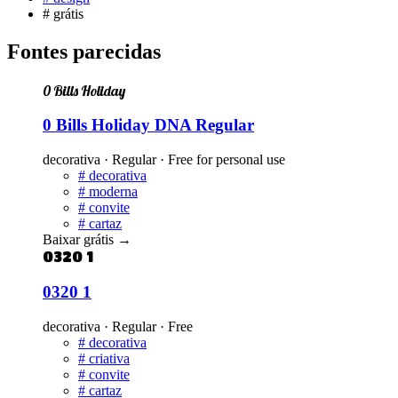
#
grátis
Fontes parecidas
0 Bills Holiday
0 Bills Holiday DNA Regular
decorativa · Regular · Free for personal use
#
decorativa
#
moderna
#
convite
#
cartaz
Baixar grátis
→
0320 1
0320 1
decorativa · Regular · Free
#
decorativa
#
criativa
#
convite
#
cartaz