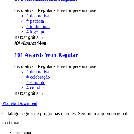
decorativa · Regular · Free for personal use
#
decorativa
#
patriota
#
tradicional
#
logotipo
Baixar grátis
→
101 Awards Won
101 Awards Won Regular
decorativa · Regular · Free for personal use
#
decorativa
#
celebração
#
vibrante
#
convite
Baixar grátis
→
Planeta
Download
Catálogo seguro de programas e fontes. Sempre o arquivo original.
CATÁLOGO
Programas