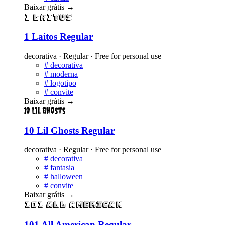
Baixar grátis
→
1 Laitos
1 Laitos Regular
decorativa · Regular · Free for personal use
#
decorativa
#
moderna
#
logotipo
#
convite
Baixar grátis
→
10 Lil Ghosts
10 Lil Ghosts Regular
decorativa · Regular · Free for personal use
#
decorativa
#
fantasia
#
halloween
#
convite
Baixar grátis
→
101 All American
101 All American Regular