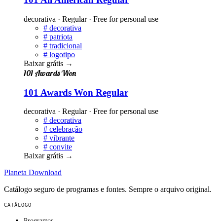
decorativa · Regular · Free for personal use
#
decorativa
#
patriota
#
tradicional
#
logotipo
Baixar grátis
→
101 Awards Won
101 Awards Won Regular
decorativa · Regular · Free for personal use
#
decorativa
#
celebração
#
vibrante
#
convite
Baixar grátis
→
Planeta
Download
Catálogo seguro de programas e fontes. Sempre o arquivo original.
CATÁLOGO
Programas