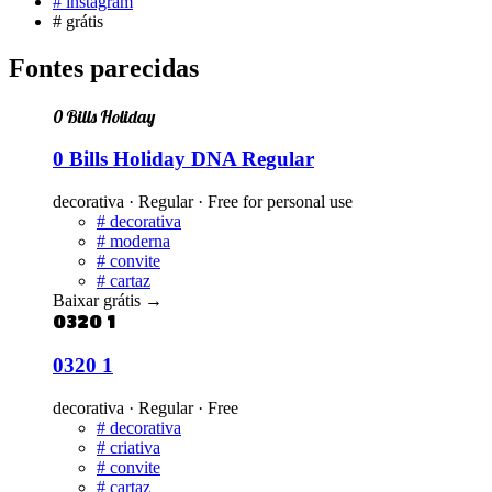
#
instagram
#
grátis
Fontes parecidas
0 Bills Holiday
0 Bills Holiday DNA Regular
decorativa · Regular · Free for personal use
#
decorativa
#
moderna
#
convite
#
cartaz
Baixar grátis
→
0320 1
0320 1
decorativa · Regular · Free
#
decorativa
#
criativa
#
convite
#
cartaz