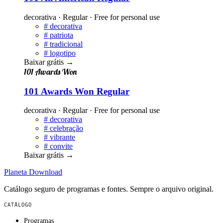
decorativa · Regular · Free for personal use
#
decorativa
#
patriota
#
tradicional
#
logotipo
Baixar grátis
→
101 Awards Won
101 Awards Won Regular
decorativa · Regular · Free for personal use
#
decorativa
#
celebração
#
vibrante
#
convite
Baixar grátis
→
Planeta
Download
Catálogo seguro de programas e fontes. Sempre o arquivo original.
CATÁLOGO
Programas