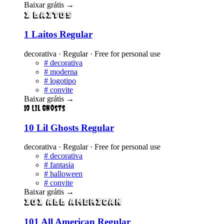
Baixar grátis
→
1 Laitos
1 Laitos Regular
decorativa · Regular · Free for personal use
#
decorativa
#
moderna
#
logotipo
#
convite
Baixar grátis
→
10 Lil Ghosts
10 Lil Ghosts Regular
decorativa · Regular · Free for personal use
#
decorativa
#
fantasia
#
halloween
#
convite
Baixar grátis
→
101 All American
101 All American Regular