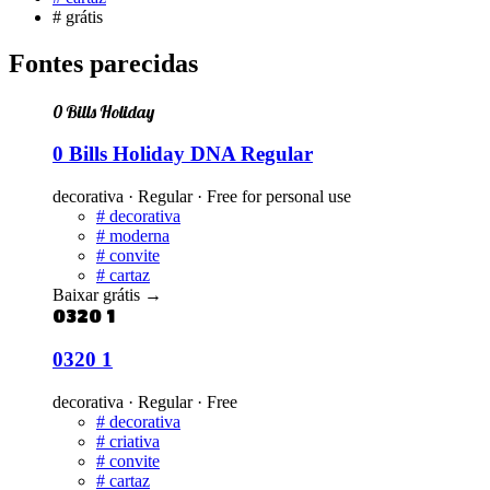
#
grátis
Fontes parecidas
0 Bills Holiday
0 Bills Holiday DNA Regular
decorativa · Regular · Free for personal use
#
decorativa
#
moderna
#
convite
#
cartaz
Baixar grátis
→
0320 1
0320 1
decorativa · Regular · Free
#
decorativa
#
criativa
#
convite
#
cartaz