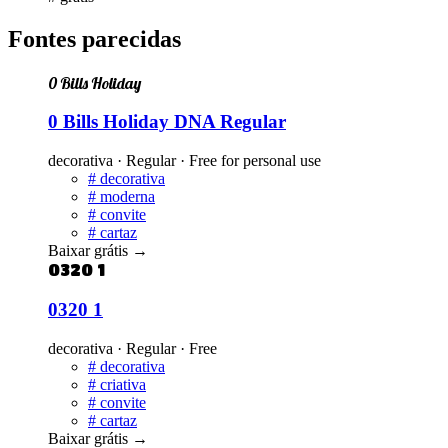
Fontes parecidas
0 Bills Holiday
0 Bills Holiday DNA Regular
decorativa · Regular · Free for personal use
#
decorativa
#
moderna
#
convite
#
cartaz
Baixar grátis
→
0320 1
0320 1
decorativa · Regular · Free
#
decorativa
#
criativa
#
convite
#
cartaz
Baixar grátis
→