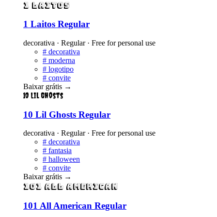
1 Laitos
1 Laitos Regular
decorativa · Regular · Free for personal use
#
decorativa
#
moderna
#
logotipo
#
convite
Baixar grátis
→
10 Lil Ghosts
10 Lil Ghosts Regular
decorativa · Regular · Free for personal use
#
decorativa
#
fantasia
#
halloween
#
convite
Baixar grátis
→
101 All American
101 All American Regular