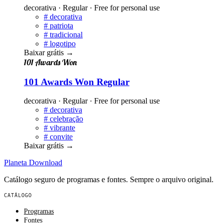
decorativa · Regular · Free for personal use
#
decorativa
#
patriota
#
tradicional
#
logotipo
Baixar grátis
→
101 Awards Won
101 Awards Won Regular
decorativa · Regular · Free for personal use
#
decorativa
#
celebração
#
vibrante
#
convite
Baixar grátis
→
Planeta
Download
Catálogo seguro de programas e fontes. Sempre o arquivo original.
CATÁLOGO
Programas
Fontes