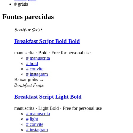
#
grátis
Fontes parecidas
Breakfast Script
Breakfast Script Bold Bold
manuscrita · Bold · Free for personal use
#
manuscrita
#
bold
#
convite
#
instagram
Baixar grátis
→
Breakfast Script
Breakfast Script Light Bold
manuscrita · Light Bold · Free for personal use
#
manuscrita
#
light
#
convite
#
instagram