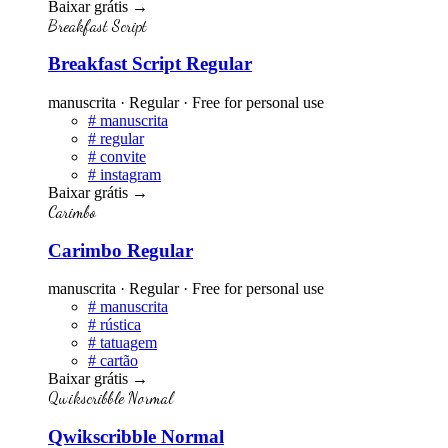
Baixar grátis
→
Breakfast Script
Breakfast Script Regular
manuscrita · Regular · Free for personal use
#
manuscrita
#
regular
#
convite
#
instagram
Baixar grátis
→
Carimbo
Carimbo Regular
manuscrita · Regular · Free for personal use
#
manuscrita
#
rústica
#
tatuagem
#
cartão
Baixar grátis
→
Qwikscribble Normal
Qwikscribble Normal