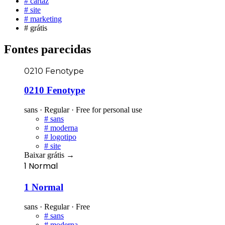
#
cartaz
#
site
#
marketing
#
grátis
Fontes parecidas
0210 Fenotype
0210 Fenotype
sans · Regular · Free for personal use
#
sans
#
moderna
#
logotipo
#
site
Baixar grátis
→
1 Normal
1 Normal
sans · Regular · Free
#
sans
#
moderna