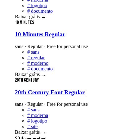
#
logotipo
#
documento
Baixar grátis
→
10 Minutes
10 Minutes Regular
sans · Regular · Free for personal use
#
sans
#
regular
#
moderno
#
documento
Baixar grátis
→
20th Century
20th Century Font Regular
sans · Regular · Free for personal use
#
sans
#
moderna
#
logotipo
#
site
Baixar grátis
→
20thcenturyfont