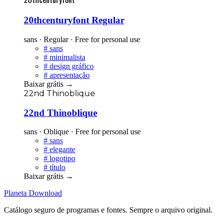
20thcenturyfont Regular
sans · Regular · Free for personal use
#
sans
#
minimalista
#
design gráfico
#
apresentação
Baixar grátis
→
22nd Thinoblique
22nd Thinoblique
sans · Oblique · Free for personal use
#
sans
#
elegante
#
logotipo
#
título
Baixar grátis
→
Planeta
Download
Catálogo seguro de programas e fontes. Sempre o arquivo original.