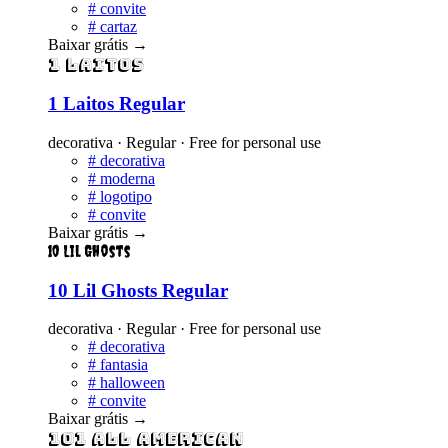
#
convite
#
cartaz
Baixar grátis
→
1 Laitos
1 Laitos Regular
decorativa · Regular · Free for personal use
#
decorativa
#
moderna
#
logotipo
#
convite
Baixar grátis
→
10 Lil Ghosts
10 Lil Ghosts Regular
decorativa · Regular · Free for personal use
#
decorativa
#
fantasia
#
halloween
#
convite
Baixar grátis
→
101 All American