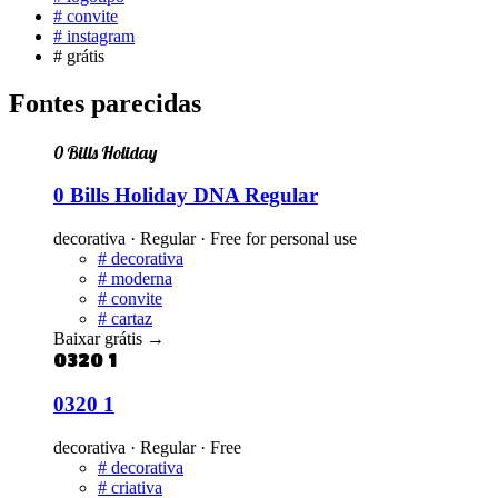
#
convite
#
instagram
#
grátis
Fontes parecidas
0 Bills Holiday
0 Bills Holiday DNA Regular
decorativa · Regular · Free for personal use
#
decorativa
#
moderna
#
convite
#
cartaz
Baixar grátis
→
0320 1
0320 1
decorativa · Regular · Free
#
decorativa
#
criativa