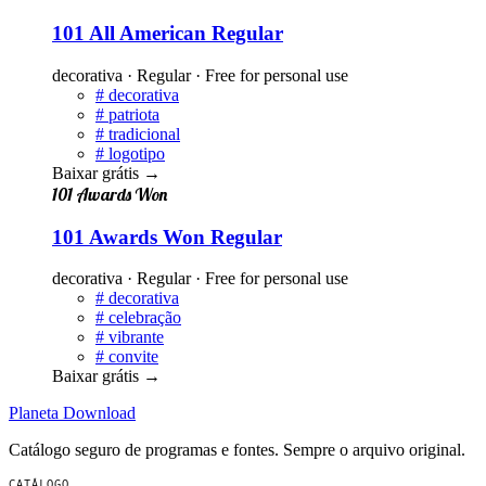
101 All American Regular
decorativa · Regular · Free for personal use
#
decorativa
#
patriota
#
tradicional
#
logotipo
Baixar grátis
→
101 Awards Won
101 Awards Won Regular
decorativa · Regular · Free for personal use
#
decorativa
#
celebração
#
vibrante
#
convite
Baixar grátis
→
Planeta
Download
Catálogo seguro de programas e fontes. Sempre o arquivo original.
CATÁLOGO