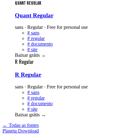
Quant Regular
Quant Regular
sans · Regular · Free for personal use
#
sans
#
regular
#
documento
#
site
Baixar grátis
→
R Regular
R Regular
sans · Regular · Free for personal use
#
sans
#
regular
#
documento
#
site
Baixar grátis
→
← Todas as fontes
Planeta
Download