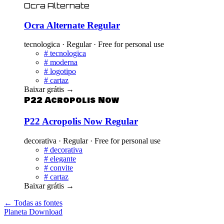
Ocra Alternate
Ocra Alternate Regular
tecnologica · Regular · Free for personal use
#
tecnologica
#
moderna
#
logotipo
#
cartaz
Baixar grátis
→
P22 Acropolis Now
P22 Acropolis Now Regular
decorativa · Regular · Free for personal use
#
decorativa
#
elegante
#
convite
#
cartaz
Baixar grátis
→
← Todas as fontes
Planeta
Download