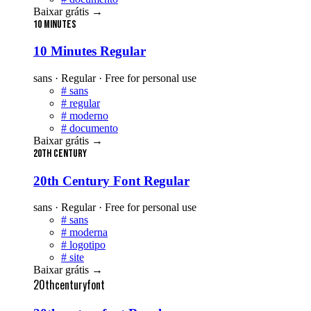
Baixar grátis
→
10 Minutes
10 Minutes Regular
sans · Regular · Free for personal use
#
sans
#
regular
#
moderno
#
documento
Baixar grátis
→
20th Century
20th Century Font Regular
sans · Regular · Free for personal use
#
sans
#
moderna
#
logotipo
#
site
Baixar grátis
→
20thcenturyfont