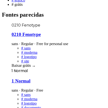
#
gráfico
#
grátis
Fontes parecidas
0210 Fenotype
0210 Fenotype
sans · Regular · Free for personal use
#
sans
#
moderna
#
logotipo
#
site
Baixar grátis
→
1 Normal
1 Normal
sans · Regular · Free
#
sans
#
moderna
#
logotipo
#
documento