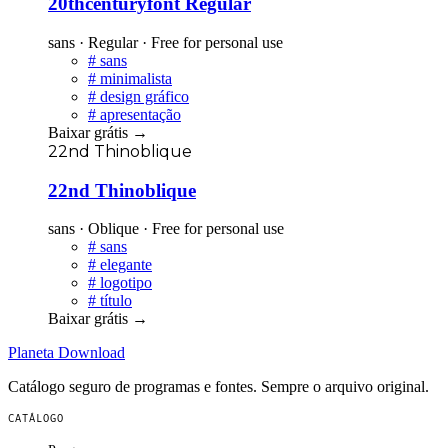
20thcenturyfont Regular
sans · Regular · Free for personal use
#
sans
#
minimalista
#
design gráfico
#
apresentação
Baixar grátis
→
22nd Thinoblique
22nd Thinoblique
sans · Oblique · Free for personal use
#
sans
#
elegante
#
logotipo
#
título
Baixar grátis
→
Planeta
Download
Catálogo seguro de programas e fontes. Sempre o arquivo original.
CATÁLOGO