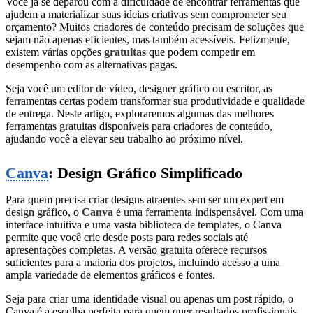
Você já se deparou com a dificuldade de encontrar ferramentas que
ajudem a materializar suas ideias criativas sem comprometer seu
orçamento? Muitos criadores de conteúdo precisam de soluções que
sejam não apenas eficientes, mas também acessíveis. Felizmente,
existem várias opções
gratuitas
que podem competir em
desempenho com as alternativas pagas.
Seja você um editor de vídeo, designer gráfico ou escritor, as
ferramentas certas podem transformar sua produtividade e qualidade
de entrega. Neste artigo, exploraremos algumas das melhores
ferramentas gratuitas disponíveis para criadores de conteúdo,
ajudando você a elevar seu trabalho ao próximo nível.
Canva
: Design Gráfico Simplificado
Para quem precisa criar designs atraentes sem ser um expert em
design gráfico, o
Canva
é uma ferramenta indispensável. Com uma
interface intuitiva e uma vasta biblioteca de templates, o Canva
permite que você crie desde posts para redes sociais até
apresentações completas. A versão gratuita oferece recursos
suficientes para a maioria dos projetos, incluindo acesso a uma
ampla variedade de elementos gráficos e fontes.
Seja para criar uma identidade visual ou apenas um post rápido, o
Canva é a escolha perfeita para quem quer resultados profissionais