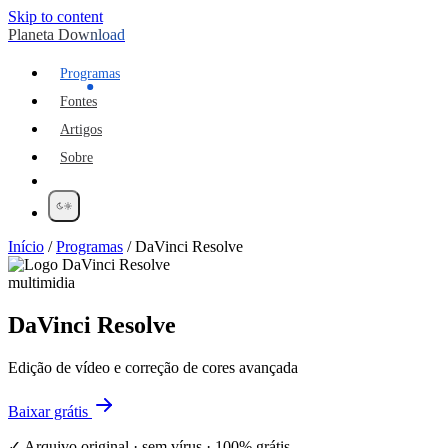
Skip to content
Planeta Download
Programas
Fontes
Artigos
Sobre
Início
/
Programas
/
DaVinci Resolve
multimidia
DaVinci Resolve
Edição de vídeo e correção de cores avançada
Baixar grátis
✓ Arquivo original · sem vírus · 100% grátis